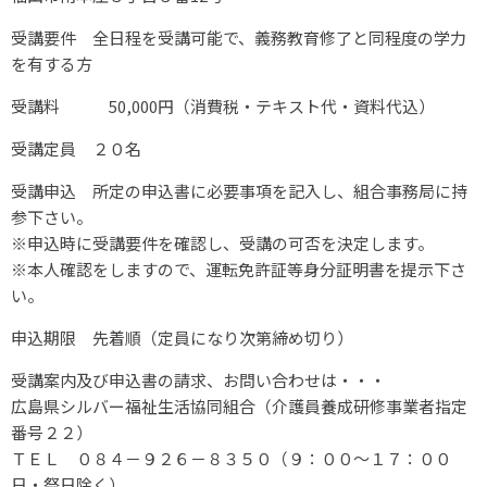
受講要件 全日程を受講可能で、義務教育修了と同程度の学力
を有する方
受講料 50,000円（消費税・テキスト代・資料代込）
受講定員 ２０名
受講申込 所定の申込書に必要事項を記入し、組合事務局に持
参下さい。
※申込時に受講要件を確認し、受講の可否を決定します。
※本人確認をしますので、運転免許証等身分証明書を提示下さ
い。
申込期限 先着順（定員になり次第締め切り）
受講案内及び申込書の請求、お問い合わせは・・・
広島県シルバー福祉生活協同組合（介護員養成研修事業者指定
番号２２）
ＴＥＬ ０８４－９２６－８３５０（９：００～１７：００
日・祭日除く）