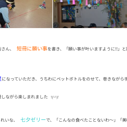
短冊に願い事
皆さん、
を書き、「願い事が叶いますように‼」と
星
になっていただき、うちわにペットボトルをのせて、巻きながら
援しながら楽しまれました
!(^^)!
七夕ゼリー
きれいな、
で、「こんなの食べたことないわ～」「美