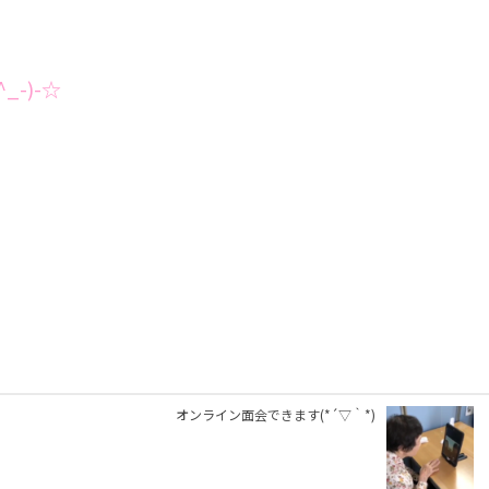
-)-☆
オンライン面会できます(*´▽｀*)