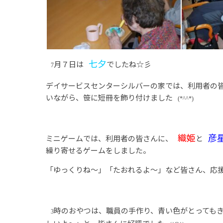
七夕
月７日は
でしたね☆彡
7
デイサービスセンターシルバーの家では、利用者の
いながら、笹に短冊を飾り付けました
(*^^*)
織姫
彦
ミニゲームでは、利用者の皆さんに、
と
繰り寄せるゲームをしました。
「ゆっくりね～」「たおれるよ～」など皆さん、応
時のおやつは、職員の手作り、青い色がとっても
3