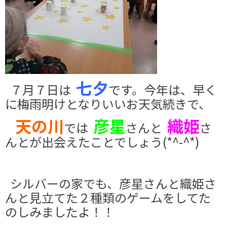
七夕
７月７日は
です。今年は、早く
に梅雨明けとなりいいお天気続きで、
天の川
彦星
織姫
では
さんと
さ
んとが出会えたことでしょう(*^-^*)
シルバーの家でも、彦星さんと織姫さ
んと見立てた２種類のゲームをしてた
のしみましたよ！！